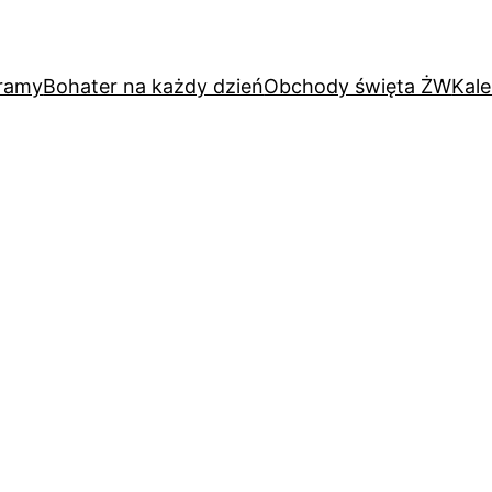
ramy
Bohater na każdy dzień
Obchody święta ŻW
Kal