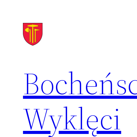
Przejdź
do
treści
Bocheńsc
Wyklęci