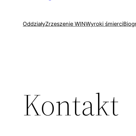
Oddziały
Zrzeszenie WIN
Wyroki śmierci
Biog
Kontakt